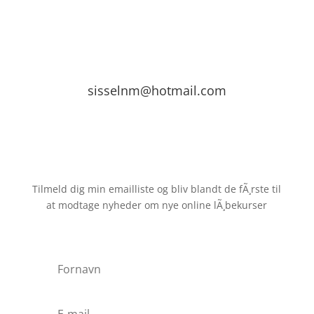
sisselnm@hotmail.com
Book tid
Tilmeld dig min emailliste og bliv blandt de fÃ¸rste til
at modtage nyheder om nye online lÃ¸bekurser