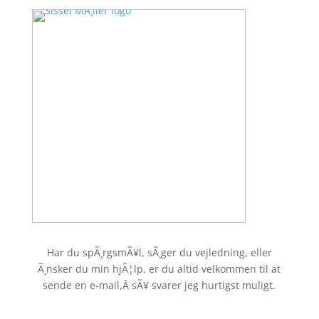
Har du spÃ¸rgsmÃ¥l, sÃ¸ger du vejledning, eller
Ã¸nsker du min hjÃ¦lp, er du altid velkommen til at
sende en e-mail,
Â sÃ¥ svarer jeg hurtigst muligt.