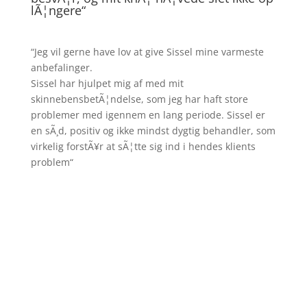
lÃ¦ngere
“
“
Jeg vil gerne have lov at give Sissel mine varmeste
anbefalinger.
Sissel har hjulpet mig af med mit
skinnebensbetÃ¦ndelse, som jeg har haft store
problemer med igennem en lang periode. Sissel er
en sÃ¸d, positiv og ikke mindst dygtig behandler, som
virkelig forstÃ¥r at sÃ¦tte sig ind i hendes klients
problem
“