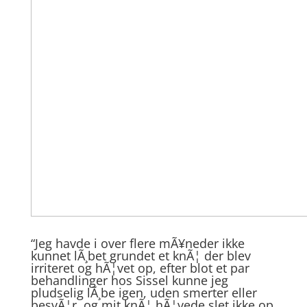
“
Jeg havde i over flere mÃ¥neder ikke
kunnet lÃ¸bet grundet et knÃ¦ der blev
irriteret og hÃ¦vet op, efter blot et par
behandlinger hos Sissel kunne jeg
pludselig lÃ¸be igen, uden smerter eller
besvÃ¦r, og mit knÃ¦ hÃ¦vede slet ikke op