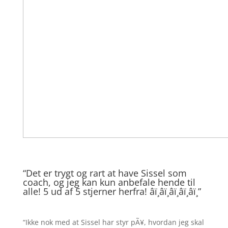
“Det er trygt og rart at have Sissel som
coach, og jeg kan kun anbefale hende til
alle! 5 ud af 5 stjerner herfra! â­ï¸â­ï¸â­ï¸â­ï¸â­ï¸”
“Ikke nok med at Sissel har styr pÃ¥, hvordan jeg skal