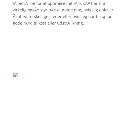
lÃ¸betrÃ¦ne for at optimere mit lÃ¸b, sÃ¥ har hun
virkelig ogsÃ¥ styr pÃ¥ at guide mig, hvis jeg oplever
Ã¸mhed forskellige steder eller hvis jeg har brug for
gode rÃ¥d til kost eller udstrÃ¦kning.”