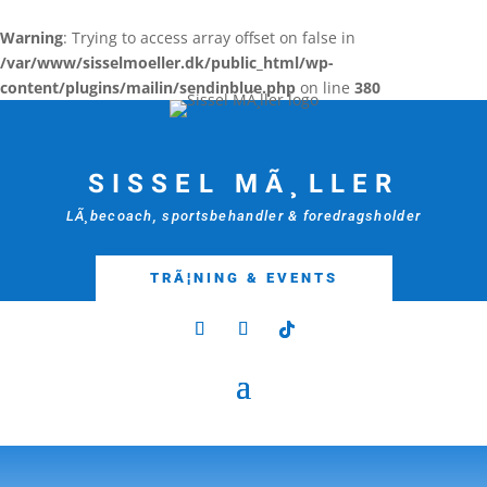
Warning
: Trying to access array offset on false in
/var/www/sisselmoeller.dk/public_html/wp-
content/plugins/mailin/sendinblue.php
on line
380
SISSEL MÃ¸LLER
LÃ¸becoach, sportsbehandler & foredragsholder
TRÃ¦NING & EVENTS