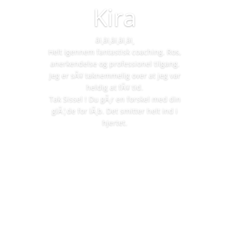
Kira
â­ï¸â­ï¸â­ï¸â­ï¸â­ï¸
Helt igennem fantastisk coaching. Ros,
anerkendelse og professionel tilgang.
Jeg er sÃ¥ taknemmelig over at jeg var
heldig at fÃ¥ tid.
Tak Sissel ! Du gÃ¸r en forskel med din
glÃ¦de for lÃ¸b. Det smitter helt ind i
hjertet.